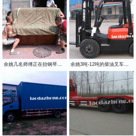
余姚几名师傅正在抬钢琴上楼
余姚3吨-12吨的柴油叉车出租