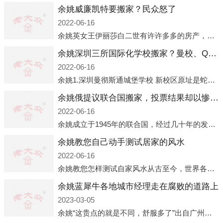
余姚威廉凯特要搬家？民众怒了
2022-06-16
余姚英女王伊丽莎白二世有许许多多的房产，遍布英国各地。而作为英女王的亲孙子、未来的英国国王，威廉王子自然也能享受到女王的房产。目前，威廉凯特以及三个孩子有两个经常居住的地点，一处是位于伦敦的肯辛顿宫，一处
余姚深圳三所国际化学校搬家？曼校、QSI、南山中英文搬走了
2022-06-16
余姚1.深圳曼彻斯通城堡学校 新校区原址是蛇口国际据悉，此次曼彻斯通城堡学校搬迁到蛇口新校区的开办与蛇口外籍人员子女学校（蛇口国际）有很大的关联。2021年，太子湾实验部就宣布在2022年正式并入蛇口外籍
余姚俄提议联合国搬家，投票结果却以惨败收场
2022-06-16
余姚成立于1945年的联合国，经过几十年的发展，如今拥有193个成员国。拥有如此众多会员国的联合国，可以说是世界上最具代表性的国际组织，也是世界上分量最重、有着较高话语权的国际组织。但以美国为首的西方国家
余姚教您自己动手测试居家的风水
2022-06-16
余姚教您怎样测试自家风水从古至今，世界各地的人们都在研究人在乾坤中的位置以及它们所形成的关系。通过探究季节转换、星象变化，并且在所观测到的自然规律的指导下，人们开始认识到居住在不同住宅中的人，其一生中的财
余姚蓝犀牛各地城市经理走在腐败的道路上
2023-03-05
余姚“这贵点的就是不同，舒服多了”出自广州运营邓经理的口中。2023年开年刚出来，三个司机（加盟蓝犀牛的个人队伍）便请广州经理去佛山娱乐场所大消费了一次，据知悉一晚消费达一万多，由三人平摊费用，燃鹅这样的