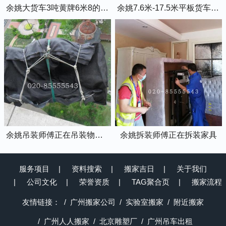
余姚大货车3吨黄牌6米8的厢式货车
余姚7.6米-17.5米平板货车出租
余姚吊装师傅正在吊装物品上楼
余姚拆装师傅正在拆装家具
服务项目
资料搜索
搬家吉日
关于我们
公司文化
荣誉资质
TAG聚合页
搬家流程
友情链接：
广州搬家公司
实验室搬家
附近搬家
广州人人搬家
北京雕塑厂
广州吊车出租