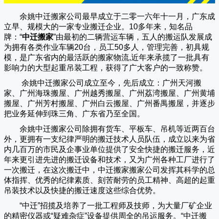
余姚中迁搬家公司
最早成立于二零一六年十一月，广东成
立早、规模大的一家专业搬迁企业。10多年来，知名品
牌：“
中迁搬家
”由最初的二辆营运车辆，五人的搬运队发展成
为拥有各类作业车辆20台，员工50多人，管理完善，初具规
模，是广东省内的最活跃的搬家物流,近年来承揽了一批具有
影响力的大型起重吊装工程，获得了广大客户的一致称赞。
余姚中迁搬家
公司成立至今，先后成立：广州天河搬
家、广州海珠搬屋、广州越秀搬屋、广州荔湾搬屋、广州黄埔
搬屋、广州芳村搬屋、广州白云搬屋、广州番禺搬屋，并逐步
把业务延伸到珠三角、广东省乃至全国。
余姚中迁搬家
公司除拥有货车、平板车、吊机等近两百台
外，更拥有一支纪律严明的搬迁技术人员队伍，成立以来为省
内几百万的市民及企事业单位提供了安全快捷的搬迁服务，近
年来更引进先进的搬迁设备和技术，又为广州各种工厂进行了
一次搬迁，在这次搬迁中，
中迁搬家
搬家公司发挥其科学的总
体指挥、优秀的纪律素质、刻苦耐劳的员工精神、高超的起重
吊装技术以及快捷的搬迁速度这些综合优势。
“
中迁
”招揽及培养了一批工程师及技师，为大量厂矿企业
的精密仪器或“疑难杂症”设备提供周全的吊运服务。“
中迁搬