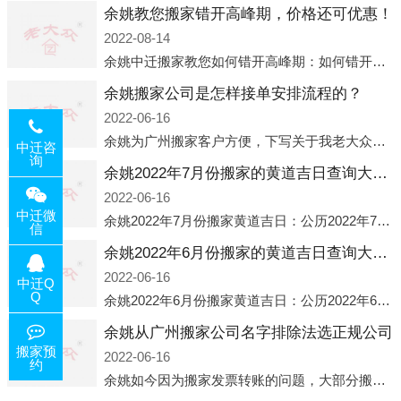
余姚教您搬家错开高峰期，价格还可优惠！
2022-08-14
余姚中迁搬家教您如何错开高峰期：如何错开高峰期搬家，中迁搬家做了一些电话数据统计和分析，发现市民中午2点左右访问网站的人是最多的，电话咨询是早上9点左右是最多的，预约搬家周六和周日是最多的，网上QQ微
余姚搬家公司是怎样接单安排流程的？
2022-06-16
余姚为广州搬家客户方便，下写关于我老大众搬家公司接单的流程，九条给搬家朋友参考，了解搬家公司工序，免去搬家时的没有准备好的工作，给您及时快速的搬好家。一．电话咨询：专人接待客户电话咨询，初步了解客户搬 家
中迁咨
询
余姚2022年7月份搬家的黄道吉日查询大全一览表哪天适合搬家好日子
2022-06-16
中迁微
余姚2022年7月份搬家黄道吉日：公历2022年7月6日 农历六月初八 星期三 冲虎(甲寅)公历2022年7月12日 农历六月十四 星期二 冲猴(庚申)公历2022年7月13日 农历六月十五 星期三 冲鸡
信
余姚2022年6月份搬家的黄道吉日查询大全一览表哪天适合搬家好日子
2022-06-16
中迁Q
Q
余姚2022年6月份搬家黄道吉日：公历2022年6月1日 农历五月初三 星期三 冲兔(己卯)公历2022年6月4日 农历五月初六 星期六 冲马(壬午)公历2022年6月8日 农历五月初十 星期三 冲狗(丙
余姚从广州搬家公司名字排除法选正规公司
搬家预
2022-06-16
约
余姚如今因为搬家发票转账的问题，大部分搬家公司都已经注册了营业执照，早5年前基本上所谓的搬家公司都是无注册状态也就是无照营业，由于企业注册量大增所以各种企业信息展示平台如雨后春笋般遍地开花，如：天眼查，企