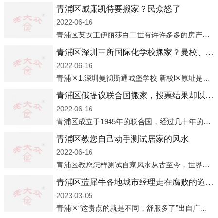
青浦区威廉凯特要搬家？民众怒了
2022-06-16
青浦区英女王伊丽莎白二世有许许多多的房产，遍布英国各地。而作为英女王的亲孙子、未来的英国国王，威廉王子自然也能享受到女王的房产。目前，威廉凯特以及三个孩子有两个经常居住的地点，一处是位于伦敦的肯辛顿宫，一处
青浦区深圳三所国际化学校搬家？曼校、QSI、南山中英文搬走了
2022-06-16
青浦区1.深圳曼彻斯通城堡学校 新校区原址是蛇口国际据悉，此次曼彻斯通城堡学校搬迁到蛇口新校区的开办与蛇口外籍人员子女学校（蛇口国际）有很大的关联。2021年，太子湾实验部就宣布在2022年正式并入蛇口外籍
青浦区俄提议联合国搬家，投票结果却以惨败收场
2022-06-16
青浦区成立于1945年的联合国，经过几十年的发展，如今拥有193个成员国。拥有如此众多会员国的联合国，可以说是世界上最具代表性的国际组织，也是世界上分量最重、有着较高话语权的国际组织。但以美国为首的西方国家
青浦区教您自己动手测试居家的风水
2022-06-16
青浦区教您怎样测试自家风水从古至今，世界各地的人们都在研究人在乾坤中的位置以及它们所形成的关系。通过探究季节转换、星象变化，并且在所观测到的自然规律的指导下，人们开始认识到居住在不同住宅中的人，其一生中的财
青浦区蓝犀牛各地城市经理走在腐败的道路上
2023-03-05
青浦区“这贵点的就是不同，舒服多了”出自广州运营邓经理的口中。2023年开年刚出来，三个司机（加盟蓝犀牛的个人队伍）便请广州经理去佛山娱乐场所大消费了一次，据知悉一晚消费达一万多，由三人平摊费用，燃鹅这样的