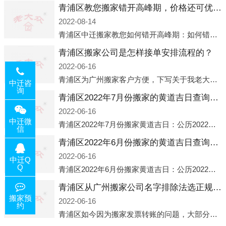
青浦区教您搬家错开高峰期，价格还可优惠！
2022-08-14
青浦区中迁搬家教您如何错开高峰期：如何错开高峰期搬家，中迁搬家做了一些电话数据统计和分析，发现市民中午2点左右访问网站的人是最多的，电话咨询是早上9点左右是最多的，预约搬家周六和周日是最多的，网上QQ微
青浦区搬家公司是怎样接单安排流程的？
2022-06-16
青浦区为广州搬家客户方便，下写关于我老大众搬家公司接单的流程，九条给搬家朋友参考，了解搬家公司工序，免去搬家时的没有准备好的工作，给您及时快速的搬好家。一．电话咨询：专人接待客户电话咨询，初步了解客户搬 家
中迁咨
询
青浦区2022年7月份搬家的黄道吉日查询大全一览表哪天适合搬家好日子
2022-06-16
中迁微
青浦区2022年7月份搬家黄道吉日：公历2022年7月6日 农历六月初八 星期三 冲虎(甲寅)公历2022年7月12日 农历六月十四 星期二 冲猴(庚申)公历2022年7月13日 农历六月十五 星期三 冲鸡
信
青浦区2022年6月份搬家的黄道吉日查询大全一览表哪天适合搬家好日子
2022-06-16
中迁Q
Q
青浦区2022年6月份搬家黄道吉日：公历2022年6月1日 农历五月初三 星期三 冲兔(己卯)公历2022年6月4日 农历五月初六 星期六 冲马(壬午)公历2022年6月8日 农历五月初十 星期三 冲狗(丙
青浦区从广州搬家公司名字排除法选正规公司
搬家预
2022-06-16
约
青浦区如今因为搬家发票转账的问题，大部分搬家公司都已经注册了营业执照，早5年前基本上所谓的搬家公司都是无注册状态也就是无照营业，由于企业注册量大增所以各种企业信息展示平台如雨后春笋般遍地开花，如：天眼查，企