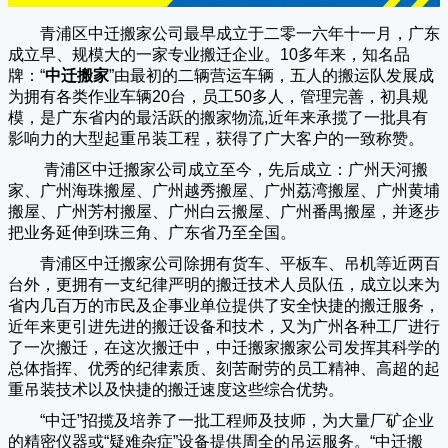
青浦区中迁搬家公司
最早成立于二零一六年十一月，广东
成立早、规模大的一家专业搬迁企业。10多年来，知名品
牌：“
中迁搬家
”由最初的二辆营运车辆，五人的搬运队发展成
为拥有各类作业车辆20台，员工50多人，管理完善，初具规
模，是广东省内的最活跃的搬家物流,近年来承揽了一批具有
影响力的大型起重吊装工程，获得了广大客户的一致称赞。
青浦区中迁搬家
公司成立至今，先后成立：广州天河搬
家、广州海珠搬屋、广州越秀搬屋、广州荔湾搬屋、广州黄埔
搬屋、广州芳村搬屋、广州白云搬屋、广州番禺搬屋，并逐步
把业务延伸到珠三角、广东省乃至全国。
青浦区中迁搬家
公司除拥有货车、平板车、吊机等近两百
台外，更拥有一支纪律严明的搬迁技术人员队伍，成立以来为
省内几百万的市民及企事业单位提供了安全快捷的搬迁服务，
近年来更引进先进的搬迁设备和技术，又为广州各种工厂进行
了一次搬迁，在这次搬迁中，
中迁搬家
搬家公司发挥其科学的
总体指挥、优秀的纪律素质、刻苦耐劳的员工精神、高超的起
重吊装技术以及快捷的搬迁速度这些综合优势。
“
中迁
”招揽及培养了一批工程师及技师，为大量厂矿企业
的精密仪器或“疑难杂症”设备提供周全的吊运服务。“
中迁搬