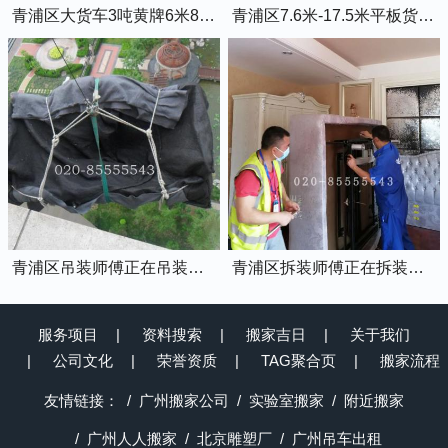
青浦区大货车3吨黄牌6米8的厢式货车
青浦区7.6米-17.5米平板货车出租
青浦区吊装师傅正在吊装物品上楼
青浦区拆装师傅正在拆装家具
服务项目
资料搜索
搬家吉日
关于我们
公司文化
荣誉资质
TAG聚合页
搬家流程
友情链接：
广州搬家公司
实验室搬家
附近搬家
广州人人搬家
北京雕塑厂
广州吊车出租