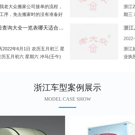
我老大众搬家公司接单的流程，
浙江2
工序，免去搬家时的没有准备好
期三 
．电话咨询：专人接待客户电话
公历2
浙江2022年6月份搬家的黄道吉日查询大全一览表哪天适合搬家好日子
浙江
2022-
2022年6月1日 农历五月初三 星
浙江
 农历五月初六 星期六 冲马(壬午)
业执
期三 冲狗(丙
业，
地开
浙江车型案例展示
MODEL CASE SHOW