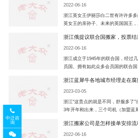
2022-06-16
浙江英女王伊丽莎白二世有许许多多
英女王的亲孙子、未来的英国国王，
房产。目前，威廉凯特以及三个孩子
浙江俄提议联合国搬家，投票结
位于伦敦的肯辛顿宫，一处
2022-06-16
浙江成立于1945年的联合国，经过
员国。拥有如此众多会员国的联合国
国际组织，也是世界上分量最重、有
浙江蓝犀牛各地城市经理走在腐
美国为首的西方国家
2023-03-05
浙江“这贵点的就是不同，舒服多了”
3年开年刚出来，三个司机（加盟蓝
佛山娱乐场所大消费了一次，据知悉
中迁咨
询
浙江搬家公司是怎样接单安排流
费用，燃鹅这样的
2022-06-16