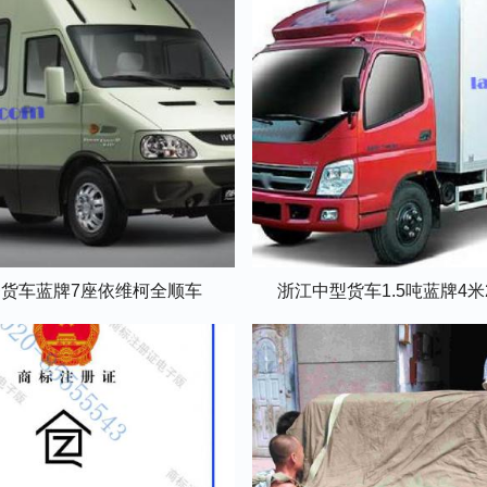
货车蓝牌7座依维柯全顺车
浙江中型货车1.5吨蓝牌4