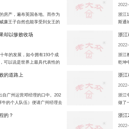
2022-
的房产，遍布英国各地。而作为
浙江
威廉王子自然也能享受到女王的
斯通
有两个经常居住的地点，一处是
口国
果却以惨败收场
浙江
并入
2022-
几十年的发展，如今拥有193个成
浙江
，可以说是世界上最具代表性的
乾坤
着较高话语权的国际组织。但以
化，
败的道路上
浙江
同住
2022-
出自广州运营邓经理的口中。202
浙江
犀牛的个人队伍）便请广州经理去
做了
一晚消费达一万多，由三人平摊
最多
程的？
多的
2022-