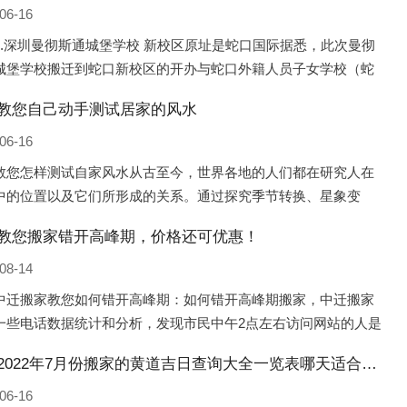
06-16
1.深圳曼彻斯通城堡学校 新校区原址是蛇口国际据悉，此次曼彻
城堡学校搬迁到蛇口新校区的开办与蛇口外籍人员子女学校（蛇
际）有很大的关联。2021年，太子湾实验部就宣布在2022年正式
教您自己动手测试居家的风水
蛇口外籍
06-16
教您怎样测试自家风水从古至今，世界各地的人们都在研究人在
中的位置以及它们所形成的关系。通过探究季节转换、星象变
并且在所观测到的自然规律的指导下，人们开始认识到居住在不
教您搬家错开高峰期，价格还可优惠！
宅中的人，其一生中的财
08-14
中迁搬家教您如何错开高峰期：如何错开高峰期搬家，中迁搬家
一些电话数据统计和分析，发现市民中午2点左右访问网站的人是
的，电话咨询是早上9点左右是最多的，预约搬家周六和周日是最
浙江2022年7月份搬家的黄道吉日查询大全一览表哪天适合搬家好日子
，网上QQ微
06-16