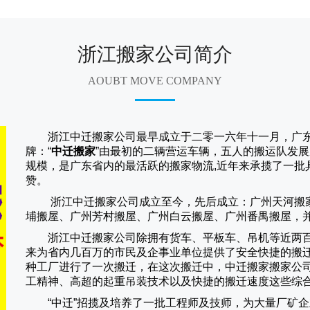
浙江搬家公司简介
AOUBT MOVE COMPANY
浙江中迁搬家公司
最早成立于二零一六年十一月，广东
牌：“
中迁搬家
”由最初的二辆营运车辆，五人的搬运队发展
规模，是广东省内的最活跃的搬家物流,近年来承揽了一批
赞。
浙江中迁搬家
公司成立至今，先后成立：广州天河搬
埔搬屋、广州芳村搬屋、广州白云搬屋、广州番禺搬屋，
浙江中迁搬家
公司除拥有货车、平板车、吊机等近两
来为省内几百万的市民及企事业单位提供了安全快捷的搬
种工厂进行了一次搬迁，在这次搬迁中，
中迁搬家
搬家公
工精神、高超的起重吊装技术以及快捷的搬迁速度这些综
“
中迁
”招揽及培养了一批工程师及技师，为大量厂矿企