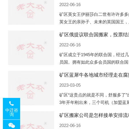
2022-06-16
矿区英女王伊丽莎白二世有许许多多
英女王的亲孙子、未来的英国国王，
房产。目前，威廉凯特以及三个孩子
矿区俄提议联合国搬家，投票结
位于伦敦的肯辛顿宫，一处
2022-06-16
矿区成立于1945年的联合国，经过
员国。拥有如此众多会员国的联合国
国际组织，也是世界上分量最重、有
矿区蓝犀牛各地城市经理走在腐
美国为首的西方国家
2023-03-05
矿区“这贵点的就是不同，舒服多了”
3年开年刚出来，三个司机（加盟蓝
佛山娱乐场所大消费了一次，据知悉
中迁咨
询
矿区搬家公司是怎样接单安排流
费用，燃鹅这样的
2022-06-16