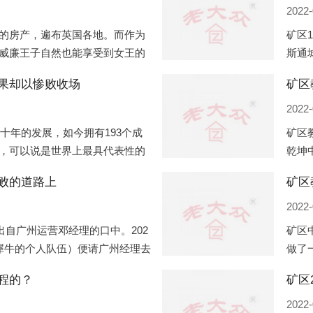
2022-
的房产，遍布英国各地。而作为
矿区
威廉王子自然也能享受到女王的
斯通
有两个经常居住的地点，一处是
口国
果却以惨败收场
矿区
并入
2022-
几十年的发展，如今拥有193个成
矿区
，可以说是世界上最具代表性的
乾坤
着较高话语权的国际组织。但以
化，
败的道路上
矿区
同住
2022-
出自广州运营邓经理的口中。202
矿区
犀牛的个人队伍）便请广州经理去
做了
一晚消费达一万多，由三人平摊
最多
程的？
多的
2022-