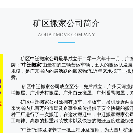
矿区搬家公司简介
AOUBT MOVE COMPANY
矿区中迁搬家公司
最早成立于二零一六年十一月，广东
牌：“
中迁搬家
”由最初的二辆营运车辆，五人的搬运队发展
规模，是广东省内的最活跃的搬家物流,近年来承揽了一批
赞。
矿区中迁搬家
公司成立至今，先后成立：广州天河搬
埔搬屋、广州芳村搬屋、广州白云搬屋、广州番禺搬屋，
矿区中迁搬家
公司除拥有货车、平板车、吊机等近两
来为省内几百万的市民及企事业单位提供了安全快捷的搬
种工厂进行了一次搬迁，在这次搬迁中，
中迁搬家
搬家公
工精神、高超的起重吊装技术以及快捷的搬迁速度这些综
“
中迁
”招揽及培养了一批工程师及技师，为大量厂矿企