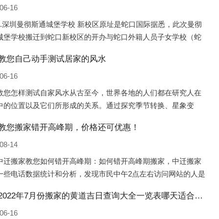
06-16
1.深圳曼彻斯通城堡学校 新校区原址是蛇口国际据悉，此次曼彻
城堡学校搬迁到蛇口新校区的开办与蛇口外籍人员子女学校（蛇
际）有很大的关联。2021年，太子湾实验部就宣布在2022年正式
教您自己动手测试居家的风水
蛇口外籍
06-16
教您怎样测试自家风水从古至今，世界各地的人们都在研究人在
中的位置以及它们所形成的关系。通过探究季节转换、星象变
并且在所观测到的自然规律的指导下，人们开始认识到居住在不
教您搬家错开高峰期，价格还可优惠！
宅中的人，其一生中的财
08-14
中迁搬家教您如何错开高峰期：如何错开高峰期搬家，中迁搬家
一些电话数据统计和分析，发现市民中午2点左右访问网站的人是
的，电话咨询是早上9点左右是最多的，预约搬家周六和周日是最
矿区2022年7月份搬家的黄道吉日查询大全一览表哪天适合搬家好日子
，网上QQ微
06-16