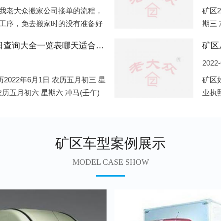
我老大众搬家公司接单的流程，
矿区2
工序，免去搬家时的没有准备好
期三 
．电话咨询：专人接待客户电话
公历2
矿区2022年6月份搬家的黄道吉日查询大全一览表哪天适合搬家好日子
矿区
2022-
2022年6月1日 农历五月初三 星
矿区
 农历五月初六 星期六 冲马(壬午)
业执
期三 冲狗(丙
业，
地开
矿区车型案例展示
MODEL CASE SHOW