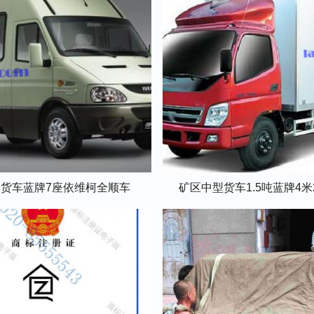
货车蓝牌7座依维柯全顺车
矿区中型货车1.5吨蓝牌4